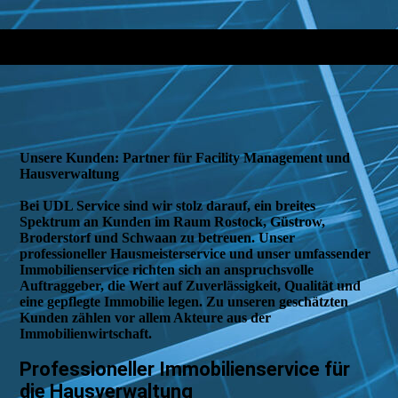
Unsere Kunden:
Partner für Facility Management
und
Hausverwaltung
Bei UDL Service sind wir stolz darauf, ein breites
Spektrum an Kunden im Raum Rostock, Güstrow,
Broderstorf und Schwaan zu betreuen. Unser
professioneller
Hausmeisterservice
und unser umfassender
Immobilienservice
richten sich an anspruchsvolle
Auftraggeber, die Wert auf Zuverlässigkeit, Qualität und
eine gepflegte Immobilie legen. Zu unseren geschätzten
Kunden zählen vor allem Akteure aus der
Immobilienwirtschaft.
Professioneller
Immobilienservice
für
die
Hausverwaltung