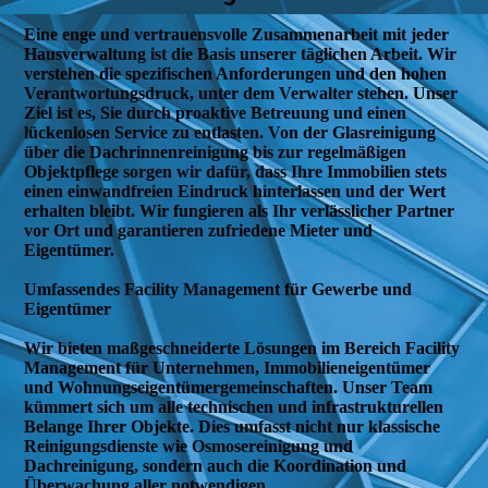
Eine enge und vertrauensvolle Zusammenarbeit mit jeder
Hausverwaltung
ist die Basis unserer täglichen Arbeit. Wir
verstehen die spezifischen Anforderungen und den hohen
Verantwortungsdruck, unter dem Verwalter stehen. Unser
Ziel ist es, Sie durch proaktive Betreuung und einen
lückenlosen Service zu entlasten. Von der
Glasreinigung
über die
Dachrinnenreinigung
bis zur regelmäßigen
Objektpflege
sorgen wir dafür, dass Ihre Immobilien stets
einen einwandfreien Eindruck hinterlassen und der Wert
erhalten bleibt. Wir fungieren als Ihr verlässlicher Partner
vor Ort und garantieren zufriedene Mieter und
Eigentümer.
Umfassendes
Facility Management
für Gewerbe und
Eigentümer
Wir bieten maßgeschneiderte Lösungen im Bereich
Facility
Management
für Unternehmen, Immobilieneigentümer
und Wohnungseigentümergemeinschaften. Unser Team
kümmert sich um alle technischen und infrastrukturellen
Belange Ihrer Objekte. Dies umfasst nicht nur klassische
Reinigungsdienste wie
Osmosereinigung
und
Dachreinigung
, sondern auch die Koordination und
Überwachung aller notwendigen