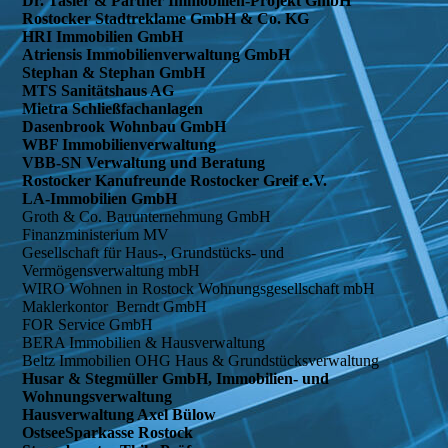
Dr. Tasler & Partner Immobilien-Projekt GmbH​
Rostocker Stadtreklame GmbH & Co. KG​
HRI Immobilien GmbH
Atriensis Immobilienverwaltung GmbH
Stephan & Stephan GmbH
MTS Sanitätshaus AG​
Mietra Schließfachanlagen​
Dasenbrook Wohnbau GmbH​
WBF Immobilienverwaltung​
​VBB-SN Verwaltung und Beratung
​Rostocker Kanufreunde Rostocker Greif e.V.​
LA-Immobilien GmbH
Groth & Co. Bauunternehmung GmbH
Finanzministerium MV
Gesellschaft für Haus-, Grundstücks- und
Vermögensverwaltung mbH
WIRO Wohnen in Rostock Wohnungsgesellschaft mbH
Maklerkontor Berndt GmbH
FOR Service GmbH
BERA Immobilien & Hausverwaltung
Beltz Immobilien OHG Haus & Grundstücksverwaltung
Husar & Stegmüller GmbH, Immobilien- und
Wohnungsverwaltung
Hausverwaltung Axel Bülow
OstseeSparkasse Rostock