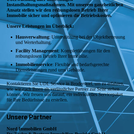
Instandhaltungsmaßnahmen. Mit unserem ganzheitlichen
Ansatz stellen wir den reibungslosen Betrieb Ihrer
Immobilie sicher und optimieren die Betriebskosten.
Unsere Leistungen im Überblick:
Hausverwaltung
: Unterstützung bei der Objektbetreuung
und Werterhaltung.
Facility Management
: Komplettlösungen für den
reibungslosen Betrieb Ihrer Immobilie.
Immobilienservice
: Flexible und bedarfsgerechte
Dienstleistungen rund ums Gebäude.
Kontaktieren Sie UDL Service in Broderstorf, um zu erfahren,
wie wir auch Ihnen als verlässlicher Partner zur Seite stehen
können. Wir freuen uns darauf, ein individuelles Servicepaket
für Ihre Bedürfnisse zu erstellen.
Unsere Partner
Nord Immobilien GmbH​